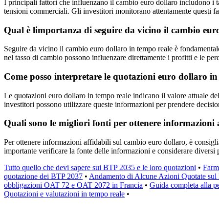
I principali fattori che influenzano il cambio euro dollaro includono i t
tensioni commerciali. Gli investitori monitorano attentamente questi fa
Qual è limportanza di seguire da vicino il cambio eur
Seguire da vicino il cambio euro dollaro in tempo reale è fondamentale 
nel tasso di cambio possono influenzare direttamente i profitti e le perd
Come posso interpretare le quotazioni euro dollaro in
Le quotazioni euro dollaro in tempo reale indicano il valore attuale del
investitori possono utilizzare queste informazioni per prendere decisioni
Quali sono le migliori fonti per ottenere informazioni 
Per ottenere informazioni affidabili sul cambio euro dollaro, è consigli
importante verificare la fonte delle informazioni e considerare diversi 
Tutto quello che devi sapere sui BTP 2035 e le loro quotazioni
•
Farm
quotazione dei BTP 2037
•
Andamento di Alcune Azioni Quotate sul
obbligazioni OAT 72 e OAT 2072 in Francia
•
Guida completa alla pe
Quotazioni e valutazioni in tempo reale
•