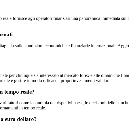
mpo reale fornisce agli operatori finanziari una panoramica immediata sul
rnati
agliata sulle condizioni economiche e finanziarie internazionali. Aggio
iale per chiunque sia interessato al mercato forex e alle dinamiche finan
ormate e gestire in modo efficace i propri investimenti valutari.
 in tempo reale?
vari fattori come leconomia dei rispettivi paesi, le decisioni delle banche 
iornamenti in tempo reale.
io euro dollaro?