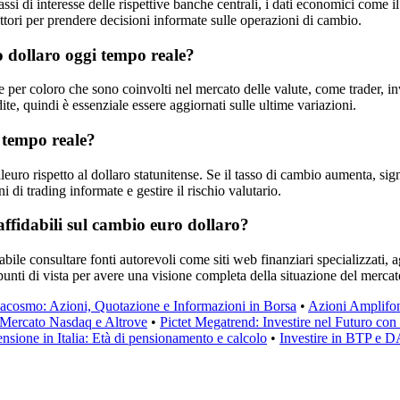
assi di interesse delle rispettive banche centrali, i dati economici come i
ttori per prendere decisioni informate sulle operazioni di cambio.
o dollaro oggi tempo reale?
per coloro che sono coinvolti nel mercato delle valute, come trader, inv
ite, quindi è essenziale essere aggiornati sulle ultime variazioni.
 tempo reale?
leuro rispetto al dollaro statunitense. Se il tasso di cambio aumenta, sign
 di trading informate e gestire il rischio valutario.
affidabili sul cambio euro dollaro?
abile consultare fonti autorevoli come siti web finanziari specializzati, 
punti di vista per avere una visione completa della situazione del mercat
acosmo: Azioni, Quotazione e Informazioni in Borsa
•
Azioni Amplifo
 Mercato Nasdaq e Altrove
•
Pictet Megatrend: Investire nel Futuro co
nsione in Italia: Età di pensionamento e calcolo
•
Investire in BTP e 