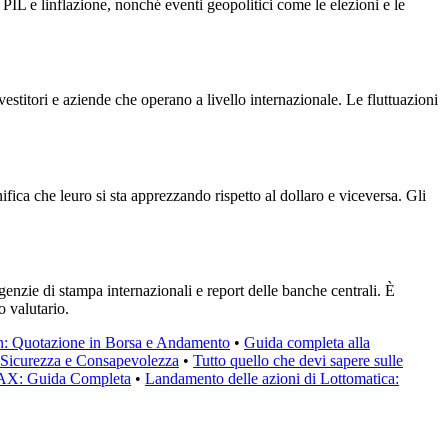
l PIL e linflazione, nonché eventi geopolitici come le elezioni e le
estitori e aziende che operano a livello internazionale. Le fluttuazioni
ifica che leuro si sta apprezzando rispetto al dollaro e viceversa. Gli
agenzie di stampa internazionali e report delle banche centrali. È
o valutario.
n: Quotazione in Borsa e Andamento
•
Guida completa alla
n Sicurezza e Consapevolezza
•
Tutto quello che devi sapere sulle
DAX: Guida Completa
•
Landamento delle azioni di Lottomatica: