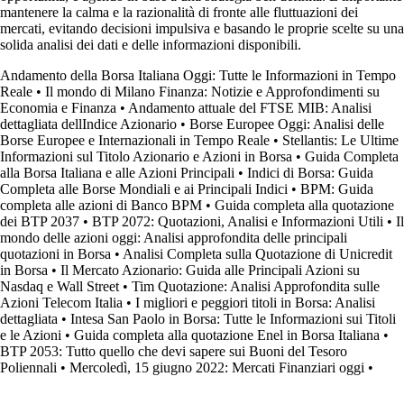
mantenere la calma e la razionalità di fronte alle fluttuazioni dei
mercati, evitando decisioni impulsiva e basando le proprie scelte su una
solida analisi dei dati e delle informazioni disponibili.
Andamento della Borsa Italiana Oggi: Tutte le Informazioni in Tempo
Reale
•
Il mondo di Milano Finanza: Notizie e Approfondimenti su
Economia e Finanza
•
Andamento attuale del FTSE MIB: Analisi
dettagliata dellIndice Azionario
•
Borse Europee Oggi: Analisi delle
Borse Europee e Internazionali in Tempo Reale
•
Stellantis: Le Ultime
Informazioni sul Titolo Azionario e Azioni in Borsa
•
Guida Completa
alla Borsa Italiana e alle Azioni Principali
•
Indici di Borsa: Guida
Completa alle Borse Mondiali e ai Principali Indici
•
BPM: Guida
completa alle azioni di Banco BPM
•
Guida completa alla quotazione
dei BTP 2037
•
BTP 2072: Quotazioni, Analisi e Informazioni Utili
•
Il
mondo delle azioni oggi: Analisi approfondita delle principali
quotazioni in Borsa
•
Analisi Completa sulla Quotazione di Unicredit
in Borsa
•
Il Mercato Azionario: Guida alle Principali Azioni su
Nasdaq e Wall Street
•
Tim Quotazione: Analisi Approfondita sulle
Azioni Telecom Italia
•
I migliori e peggiori titoli in Borsa: Analisi
dettagliata
•
Intesa San Paolo in Borsa: Tutte le Informazioni sui Titoli
e le Azioni
•
Guida completa alla quotazione Enel in Borsa Italiana
•
BTP 2053: Tutto quello che devi sapere sui Buoni del Tesoro
Poliennali
•
Mercoledì, 15 giugno 2022: Mercati Finanziari oggi
•