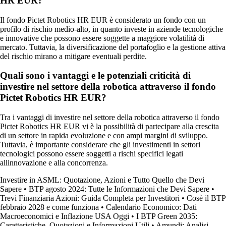
HR EUR?
Il fondo Pictet Robotics HR EUR è considerato un fondo con un
profilo di rischio medio-alto, in quanto investe in aziende tecnologiche
e innovative che possono essere soggette a maggiore volatilità di
mercato. Tuttavia, la diversificazione del portafoglio e la gestione attiva
del rischio mirano a mitigare eventuali perdite.
Quali sono i vantaggi e le potenziali criticità di
investire nel settore della robotica attraverso il fondo
Pictet Robotics HR EUR?
Tra i vantaggi di investire nel settore della robotica attraverso il fondo
Pictet Robotics HR EUR vi è la possibilità di partecipare alla crescita
di un settore in rapida evoluzione e con ampi margini di sviluppo.
Tuttavia, è importante considerare che gli investimenti in settori
tecnologici possono essere soggetti a rischi specifici legati
allinnovazione e alla concorrenza.
Investire in ASML: Quotazione, Azioni e Tutto Quello che Devi
Sapere
•
BTP agosto 2024: Tutte le Informazioni che Devi Sapere
•
Trevi Finanziaria Azioni: Guida Completa per Investitori
•
Cosè il BTP
febbraio 2028 e come funziona
•
Calendario Economico: Dati
Macroeconomici e Inflazione USA Oggi
•
I BTP Green 2035:
Caratteristiche, Quotazioni e Informazioni Utili
•
Amundi: Analisi