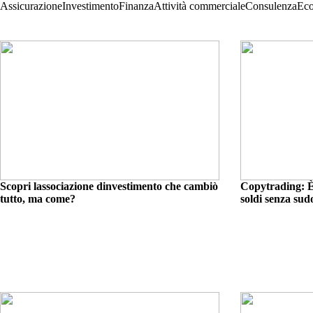
Assicurazione
Investimento
Finanza
Attività commerciale
Consulenza
Ec
Scopri lassociazione dinvestimento che cambiò
Copytrading: È
tutto, ma come?
soldi senza sud