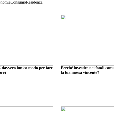
onomia
Consumo
Residenza
 davvero lunico modo per fare
Perché investire nei fondi com
ore?
la tua mossa vincente?