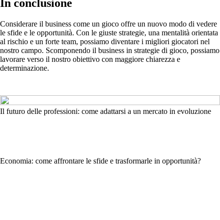
In conclusione
Considerare il business come un gioco offre un nuovo modo di vedere
le sfide e le opportunità. Con le giuste strategie, una mentalità orientata
al rischio e un forte team, possiamo diventare i migliori giocatori nel
nostro campo. Scomponendo il business in strategie di gioco, possiamo
lavorare verso il nostro obiettivo con maggiore chiarezza e
determinazione.
Il futuro delle professioni: come adattarsi a un mercato in evoluzione
Economia: come affrontare le sfide e trasformarle in opportunità?