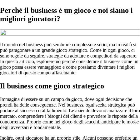
Perché il business è un gioco e noi siamo i
migliori giocatori?
Il mondo del business può sembrare complesso e serio, ma in realtà si
può paragonare a un grande gioco strategico. Come in ogni gioco, ci
sono regole da seguire, strategie da adottare e competitori da superare.
In questo articolo, esploreremo perché considerare il business come un
gioco possa essere vantaggioso e come possiamo diventare i migliori
giocatori di questo campo affascinante.
Il business come gioco strategico
Immagina di essere su un campo da gioco, dove ogni decisione che
prendi ha delle conseguenze. Nel business, ogni scelta strategica può
portare al successo o al fallimento. Le aziende devono analizzare il loro
mercato, comprendere i bisogni dei clienti e prevedere le risposte della
concorrenza. Proprio come nel gioco degli scacchi, anticipare le mosse
degli avversari è fondamentale.
Inoltre, ogni giocatore ha un proprio stile. Alcuni possono preferire un