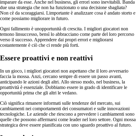
imparare da esse. Anche nel business, gli errori sono inevitabili. Banda
due una strategia che non ha funzionato o una decisione sbagliata?
Non cè da scoraggiarsi. Limportante è analizzare cosa è andato storto e
come possiamo migliorare in futuro.
Ogni fallimento è unopportunità di crescita. I migliori giocatori non
temono linsuccesso, bensì lo abbracciano come parte del loro percorso
verso il successo. Apprendere dai propri errori e migliorarsi
costantemente è ciò che ci rende più forti.
Essere proattivi e non reattivi
In un gioco, i migliori giocatori non aspettano che il loro avversario
faccia la mossa. Anzi, cercano sempre di essere un passo avanti,
anticipando le azioni degli altri. Allo stesso modo, nel business, la
proattività è essenziale. Dobbiamo essere in grado di identificare le
opportunità prima che gli altri le vedano.
Ciò significa rimanere informati sulle tendenze del mercato, sui
cambiamenti nei comportamenti dei consumatori e sulle innovazioni
tecnologiche. Le aziende che riescono a prevedere i cambiamenti sono
quelle che possono affermarsi come leader nel loro settore. Ogni mossa
strategica deve essere pianificata con uno sguardo proattivo al futuro.